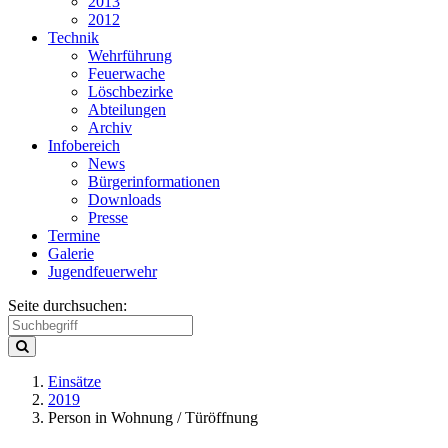
2013
2012
Technik
Wehrführung
Feuerwache
Löschbezirke
Abteilungen
Archiv
Infobereich
News
Bürgerinformationen
Downloads
Presse
Termine
Galerie
Jugendfeuerwehr
Seite durchsuchen:
Einsätze
2019
Person in Wohnung / Türöffnung