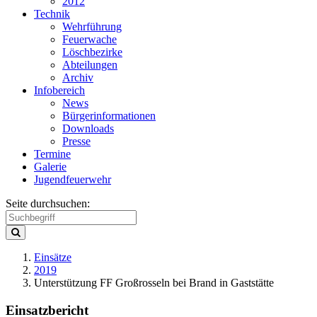
2012
Technik
Wehrführung
Feuerwache
Löschbezirke
Abteilungen
Archiv
Infobereich
News
Bürgerinformationen
Downloads
Presse
Termine
Galerie
Jugendfeuerwehr
Seite durchsuchen:
Einsätze
2019
Unterstützung FF Großrosseln bei Brand in Gaststätte
Einsatzbericht