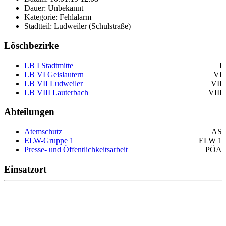
Dauer: Unbekannt
Kategorie: Fehlalarm
Stadtteil: Ludweiler (Schulstraße)
Löschbezirke
LB I Stadtmitte
I
LB VI Geislautern
VI
LB VII Ludweiler
VII
LB VIII Lauterbach
VIII
Abteilungen
Atemschutz
AS
ELW-Gruppe 1
ELW 1
Presse- und Öffentlichkeitsarbeit
PÖA
Einsatzort