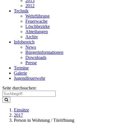
2013
2012
Technik
Wehrführung
Feuerwache
Löschbezirke
Abteilungen
Archiv
Infobereich
News
Bürgerinformationen
Downloads
Presse
Termine
Galerie
Jugendfeuerwehr
Seite durchsuchen:
Einsätze
2017
Person in Wohnung / Türöffnung