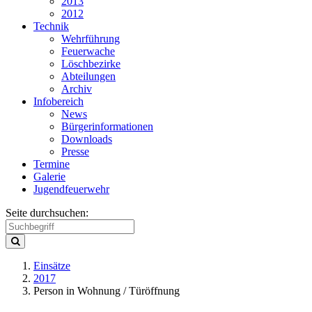
2013
2012
Technik
Wehrführung
Feuerwache
Löschbezirke
Abteilungen
Archiv
Infobereich
News
Bürgerinformationen
Downloads
Presse
Termine
Galerie
Jugendfeuerwehr
Seite durchsuchen:
Einsätze
2017
Person in Wohnung / Türöffnung