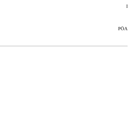
I
PÖA