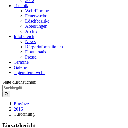
2012
Technik
Wehrführung
Feuerwache
Löschbezirke
Abteilungen
Archiv
Infobereich
News
Bürgerinformationen
Downloads
Presse
Termine
Galerie
Jugendfeuerwehr
Seite durchsuchen:
Einsätze
2016
Türöffnung
Einsatzbericht