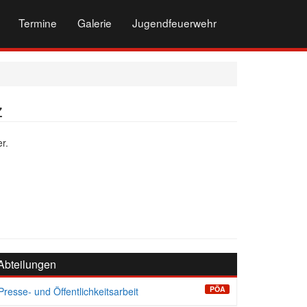
Termine
Galerie
Jugendfeuerwehr
z
r.
Abteilungen
PÖA
Presse- und Öffentlichkeitsarbeit