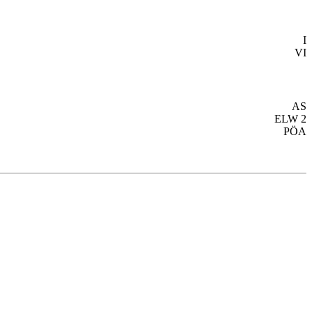
I
VI
AS
ELW 2
PÖA