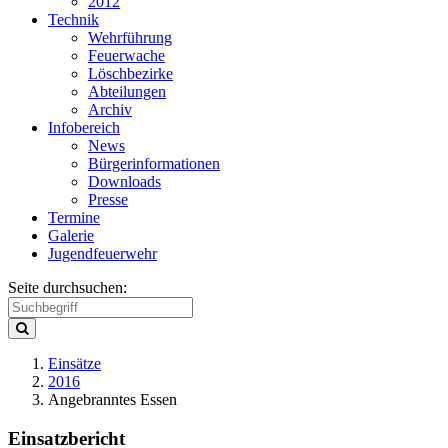
2012
Technik
Wehrführung
Feuerwache
Löschbezirke
Abteilungen
Archiv
Infobereich
News
Bürgerinformationen
Downloads
Presse
Termine
Galerie
Jugendfeuerwehr
Seite durchsuchen:
Einsätze
2016
Angebranntes Essen
Einsatzbericht